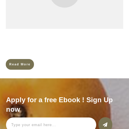
… alors que tu sens vide, fatiguée, épuisée. « Tu as tout pour
être heureuse : une famille en pleine santé, un travail stable et
rémunérateur, tu fais du
Read More
Apply for a free Ebook ! Sign Up
now