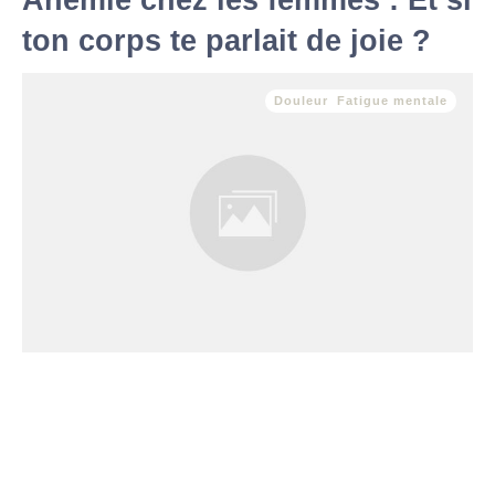
Anémie chez les femmes : Et si
ton corps te parlait de joie ?
Douleur
,
Fatigue mentale
L’anémie, simple déficit ou message caché ? Fatigue
inexpliquée, essoufflement rapide, manque d’énergie… Si tu
ressens ces symptômes, il est possible que ton corps t’envoie
un message clair