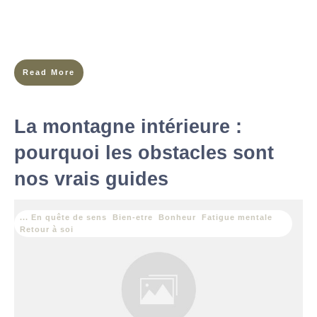
Quand l’agitation estivale ne crée plus l’illusion de réchauffer
l’intérieur L’été Cette saison qui brille sur les réseaux, ruisselle
dans les newsletters de développement personnel et se vend
Read More
La montagne intérieure :
pourquoi les obstacles sont
nos vrais guides
... En quête de sens
,
Bien-etre
,
Bonheur
,
Fatigue mentale
,
Retour à soi