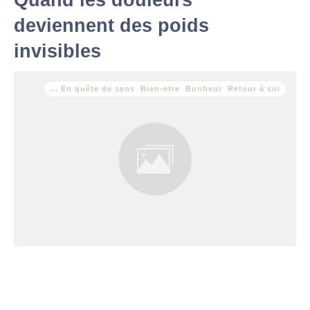
Quand les douleurs
deviennent des poids
invisibles
... En quête de sens
,
Bien-etre
,
Bonheur
,
Retour à soi
L’histoire de Marianne Il y a des douleurs visibles, avec leurs
pansements, leurs cicatrices, leurs attelles qui rassurent
presque : « tu vois, ça va passer. »Et puis il