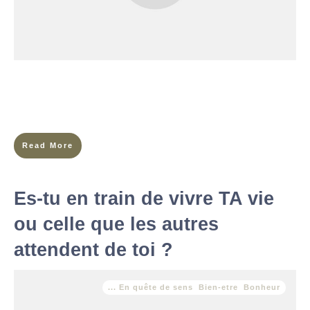
Avant-hier, j’ai fait une randonnée avec mon amie Cora. Elle
vient d’un pays où les montagnes n’existent quasiment pas.
Toujours au niveau de la mer, à 0 mètre
Read More
Es-tu en train de vivre TA vie
ou celle que les autres
attendent de toi ?
... En quête de sens
,
Bien-etre
,
Bonheur