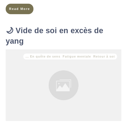
Read More
🌙 Vide de soi en excès de
yang
... En quête de sens
,
Fatigue mentale
,
Retour à soi