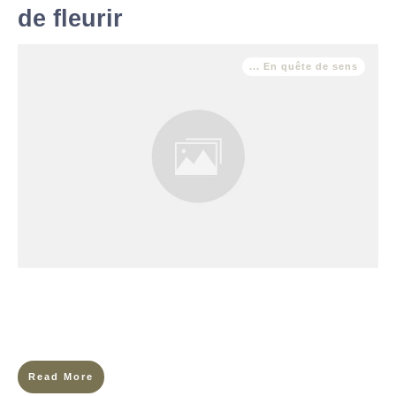
de fleurir
... En quête de sens
Imagine un jardin paisible, baigné de lumière douce du matin.
Les oiseaux y chantent, les papillons dansent d’une fleur à
l’autre, les fleurs épanouies embaument l’air de leur
Read More