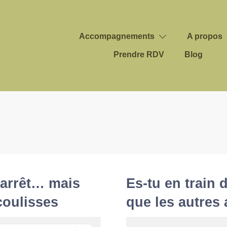
Accompagnements
A propos
Prendre RDV
Blog
’arrêt… mais
Es-tu en train 
 coulisses
que les autres 