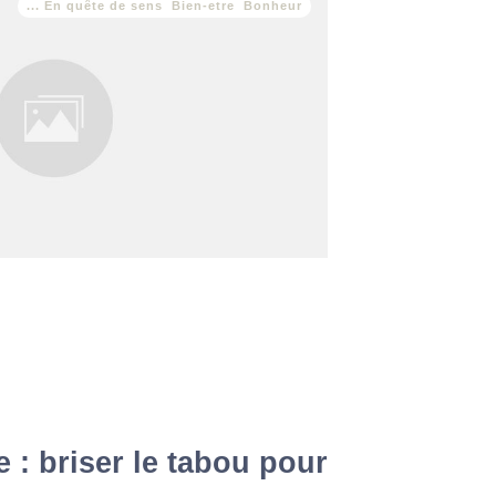
... En quête de sens
,
Bien-etre
,
Bonheur
heureuse de la vie que tu as construite ? Ou
r en pensant à tout ce que tu aurais
 : briser le tabou pour