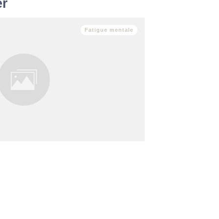
er
Fatigue mentale
elle, est bien plus qu’une question de
 figures emblématiques comme Léon Marchand,
nt levé le