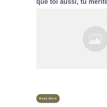
que toi aussi, tu mérite
Imagine un jardin paisible, baigné de lumière 
chantent, les papillons dansent d’une fleur à l’
embaument l’air de leur
Read More