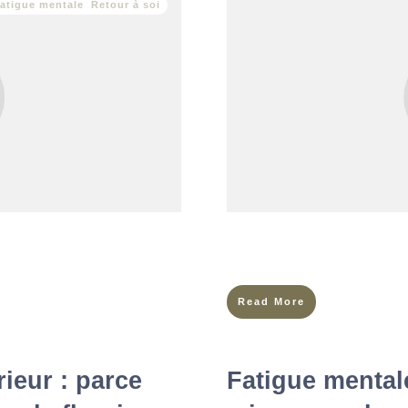
atigue mentale
,
Retour à soi
en saison ?Il y a des moments
Imagine-toi dans 10 ans. Es-tu 
garde autour de soi, on scrute
ressens-tu un pincement au cœu
Read More
rieur : parce
Fatigue mentale