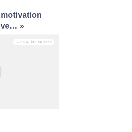
 motivation
tive… »
... En quête de sens
Tu as tout pour être heureuse :
t rémunérateur, tu fais du