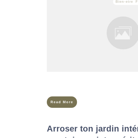
Bien-etre
,
F
Et si tu n’étais pas bloquée, mais simplement 
où la vie semble s’immobiliser d’un coup.On re
Read More
Arroser ton jardin inté