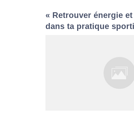
« Retrouver énergie et
dans ta pratique spor
… alors que tu sens vide, fatiguée, épuisée. « 
une famille en pleine santé, un travail stable e