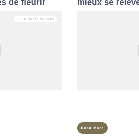
s de fleurir
mieux se relev
... En quête de sens
douce du matin. Les oiseaux y
La fatigue mentale, ou émotionn
autre, les fleurs épanouies
performance sportive. Si des
Simone Biles ou Naomi Osaka o
Read More