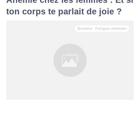
Anémie chez les femmes : Et si
ton corps te parlait de joie ?
Douleur
,
Fatigue mentale
L’anémie, simple déficit ou message caché ? Fatigue
inexpliquée, essoufflement rapide, manque d’énergie… Si tu
ressens ces symptômes, il est possible que ton corps t’envoie
un message clair