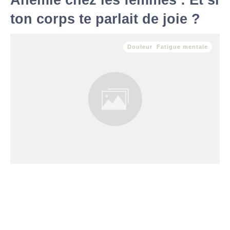
Anémie chez les femmes : Et si
ton corps te parlait de joie ?
Douleur
,
Fatigue mentale
L’anémie, simple déficit ou message caché ? Fatigue
inexpliquée, essoufflement rapide, manque d’énergie… Si tu
ressens ces symptômes, il est possible que ton corps t’envoie
un message clair