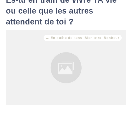
Es-tu en train de vivre TA vie
ou celle que les autres
attendent de toi ?
... En quête de sens
,
Bien-etre
,
Bonheur
Imagine-toi dans 10 ans. Es-tu heureuse de la vie que tu as
construite ? Ou ressens-tu un pincement au cœur en pensant à
tout ce que tu aurais