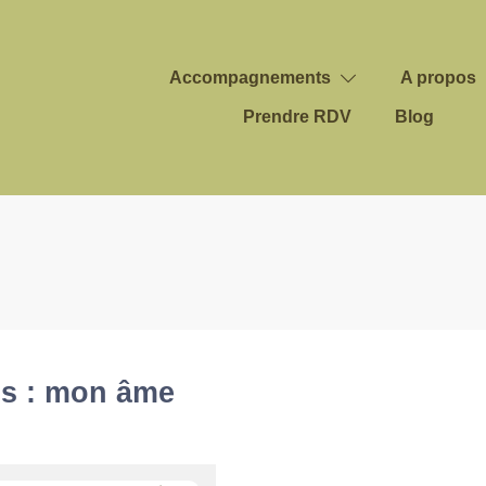
Accompagnements
A propos
Prendre RDV
Blog
ns : mon âme