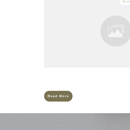
Bien
Il y a des matins où tout en moi appelle la mo
de vibrer avec elle, de m’élever, de quitter tou
Read More