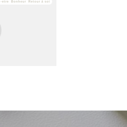
-etre
,
Bonheur
,
Retour à soi
ntagne. Un besoin irrépressible
t ce qui m’enferme et