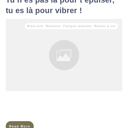
Tu n’es pas là pour t’épuiser,
tu es là pour vibrer !
Bien-etre
,
Bonheur
,
Fatigue mentale
,
Retour à soi
Qui veux-tu être aujourd’hui ? Pas : que vas-tu faire ? Pas :
qu’as-tu accompli ? Mais : qui es-tu, maintenant, là, dans
l’instant ? La question peut
Read More